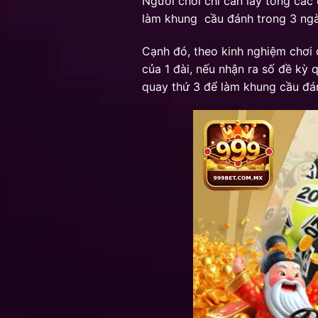
Người chơi chỉ cần lấy tổng các 
làm khung cầu đánh trong 3 ngà
Cạnh đó, theo kinh nghiệm chơi 
của 1 đài, nếu nhận ra số đề kỳ 
quay thứ 3 để làm khung cầu đán