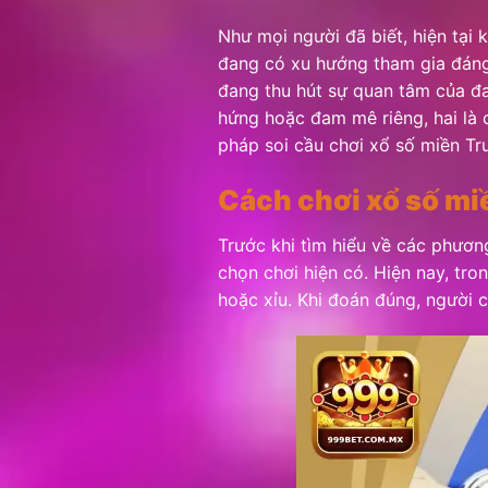
Như mọi người đã biết, hiện tại
đang có xu hướng tham gia đáng 
đang thu hút sự quan tâm của đa
hứng hoặc đam mê riêng, hai là 
pháp soi cầu chơi xổ số miền Tr
Cách chơi xổ số mi
Trước khi tìm hiểu về các phươ
chọn chơi hiện có. Hiện nay, tro
hoặc xỉu. Khi đoán đúng, người c