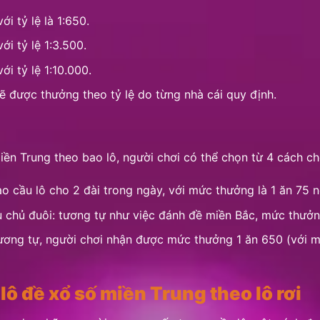
i tỷ lệ là 1:650.
i tỷ lệ 1:3.500.
i tỷ lệ 1:10.000.
 sẽ được thưởng theo tỷ lệ do từng nhà cái quy định.
ền Trung theo bao lô, người chơi có thể chọn từ 4 cách ch
ào cầu lô cho 2 đài trong ngày, với mức thưởng là 1 ăn 75 n
 chủ đuôi: tương tự như việc đánh đề miền Bắc, mức thưởng
ương tự, người chơi nhận được mức thưởng 1 ăn 650 (với mỗ
ô đề xổ số miền Trung theo lô rơi