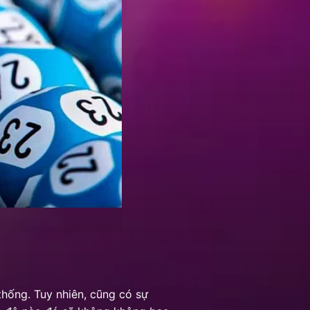
thống. Tuy nhiên, cũng có sự