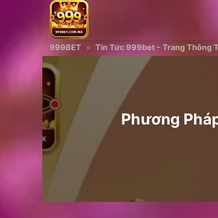
Bỏ
qua
nội
dung
999BET
»
Tin Tức 999bet - Trang Thông 
Phương Pháp