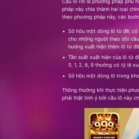
Cầu lô rơi là phương pháp phù 
pháp này chia thành hai loại chín
theo phương pháp này, các bước
Sở hữu một dòng lô từ đề, có 
cho những người theo dõi cầu
hướng xuất hiện thêm lô từ đề
Tần suất xuất hiện của lô từ 
0, 1, 2, 8, 9 thường có tỷ lệ x
Sở hữu một dòng lô trong khoả
Thông thường khi thực hiện phươ
phải thật tinh ý bởi cầu lô này ch