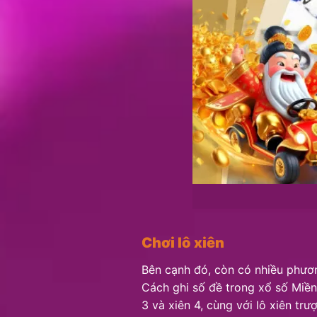
Chơi lô xiên
Bên cạnh đó, còn có nhiều phươn
Cách ghi số đề trong xổ số Miền
3 và xiên 4, cùng với lô xiên trượ