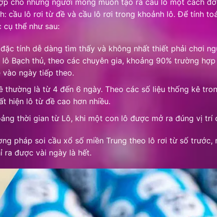
hợp cho những người mong muốn tạo ra cầu lô một cách đơn
h: cầu lô rơi từ đề và cầu lô rơi trong khoảnh lô. Để tính t
 cụ thể như sau:
đặc tính dễ dàng tìm thấy và không nhất thiết phải chơi ngư
 lô Bạch thủ, theo các chuyên gia, khoảng 90% trường hợp
 vào ngày tiếp theo.
đề thường là từ 4 đến 6 ngày. Theo các số liệu thống kê tr
uất hiện lô từ đề cao hơn nhiều.
ng thời gian từ Lô, khi một con lô được mở ra đúng vị trí
ng pháp soi cầu xổ số miền Trung theo lô rơi từ số trước,
ỉ ra được vài ngày là hết.