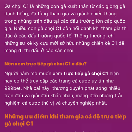
Gà chọi C1 là những con gà xuất thân từ các giống gà
danh tiếng, đã từng tham gia và giành chiến thắng
trong những trận đấu tại các đấu trường lớn cấp quốc
gia. Nhiều con gà chọi C1 còn nổi danh khi tham gia thi
đấu ở các đấu trường quốc tế. Thông thường, chỉ
những sư kê kỳ cựu mới sở hữu những chiến kê C1 để
mang đi thi đấu ở các sân chơi.
Nên xem trực tiếp gà chọi C1 ở đâu?
Người hâm mộ muốn xem
trực tiếp gà chọi C1
hiện
nay có thể truy cập các trang cá cược uy tín như
999bet. Nhà cái này thường xuyên phát sóng nhiều
trận đấu và giải đấu khác nhau, mang đến những trải
nghiệm cá cược thú vị và chuyên nghiệp nhất.
Những ưu điểm khi tham gia cá độ trực tiếp
gà chọi C1