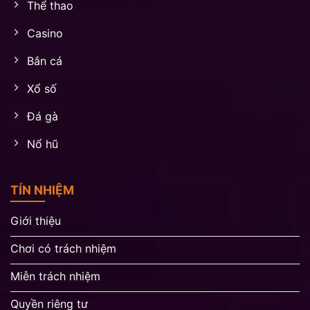
Thể thao
Casino
Bắn cá
Xổ số
Đá gà
Nổ hũ
TÍN NHIỆM
Giới thiệu
Chơi có trách nhiệm
Miễn trách nhiệm
Quyền riêng tư