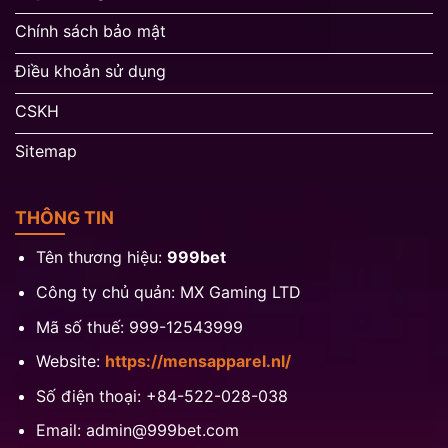
Chính sách bảo mật
Điều khoản sử dụng
CSKH
Sitemap
THÔNG TIN
Tên thương hiệu:
999bet
Công ty chủ quản: MX Gaming LTD
Mã số thuế: 999-12543999
Website:
https://mensapparel.nl/
Số điện thoại: +84-
522-028-038
Email:
admin@999bet.com