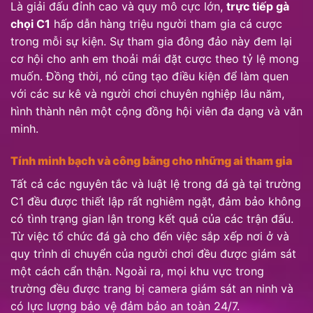
Là giải đấu đỉnh cao và quy mô cực lớn,
trực tiếp gà
chọi C1
hấp dẫn hàng triệu người tham gia cá cược
trong mỗi sự kiện. Sự tham gia đông đảo này đem lại
cơ hội cho anh em thoải mái đặt cược theo tỷ lệ mong
muốn. Đồng thời, nó cũng tạo điều kiện để làm quen
với các sư kê và người chơi chuyên nghiệp lâu năm,
hình thành nên một cộng đồng hội viên đa dạng và văn
minh.
Tính minh bạch và công bằng cho những ai tham gia
Tất cả các nguyên tắc và luật lệ trong đá gà tại trường
C1 đều được thiết lập rất nghiêm ngặt, đảm bảo không
có tình trạng gian lận trong kết quả của các trận đấu.
Từ việc tổ chức đá gà cho đến việc sắp xếp nơi ở và
quy trình di chuyển của người chơi đều được giám sát
một cách cẩn thận. Ngoài ra, mọi khu vực trong
trường đều được trang bị camera giám sát an ninh và
có lực lượng bảo vệ đảm bảo an toàn 24/7.