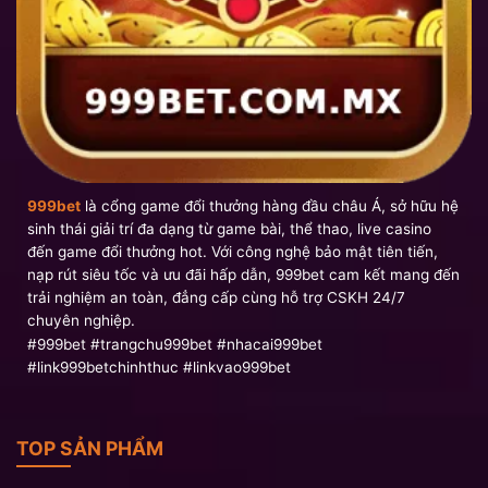
999bet
là cổng game đổi thưởng hàng đầu châu Á, sở hữu hệ
sinh thái giải trí đa dạng từ game bài, thể thao, live casino
đến game đổi thưởng hot. Với công nghệ bảo mật tiên tiến,
nạp rút siêu tốc và ưu đãi hấp dẫn, 999bet cam kết mang đến
trải nghiệm an toàn, đẳng cấp cùng hỗ trợ CSKH 24/7
chuyên nghiệp.
#999bet #trangchu999bet #nhacai999bet
#link999betchinhthuc #linkvao999bet
TOP SẢN PHẨM