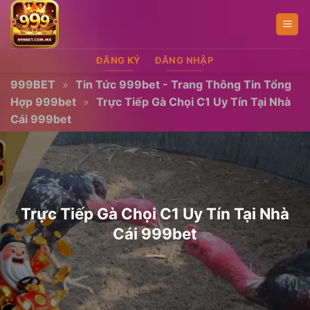
Bỏ
qua
nội
dung
ĐĂNG KÝ
ĐĂNG NHẬP
999BET
»
Tin Tức 999bet - Trang Thông Tin Tổng
Hợp 999bet
»
Trực Tiếp Gà Chọi C1 Uy Tín Tại Nhà
Cái 999bet
Trực Tiếp Gà Chọi C1 Uy Tín Tại Nhà
Cái 999bet