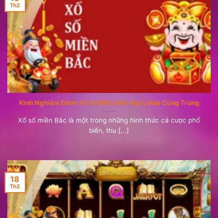
Th2
Kinh Nghiệm Đánh Xổ Số Miền Bắc Ngày Nào Cũng Trúng
Xổ số miền Bắc là một trong những hình thức cá cược phổ
biến, thu [...]
18
Th2