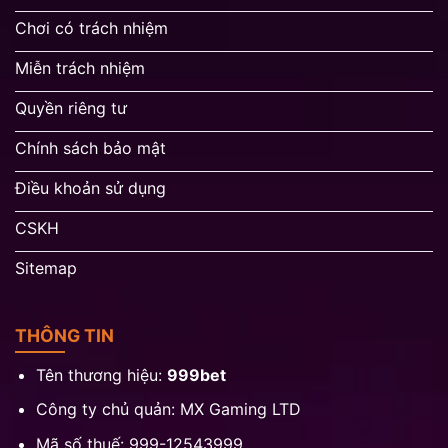
Chơi có trách nhiệm
Miễn trách nhiệm
Quyền riêng tư
Chính sách bảo mật
Điều khoản sử dụng
CSKH
Sitemap
THÔNG TIN
Tên thương hiệu:
999bet
Công ty chủ quản: MX Gaming LTD
Mã số thuế: 999-12543999