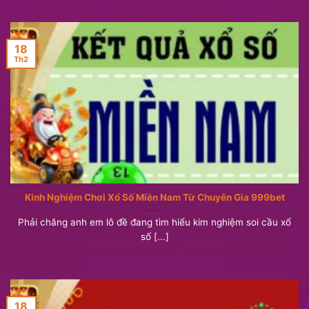
18
Th2
Kinh Nghiệm Chơi Xổ Số Miền Nam Từ Chuyên Gia 999bet
Phải chăng anh em lô đề đang tìm hiểu kim nghiệm soi cầu xổ
số [...]
18