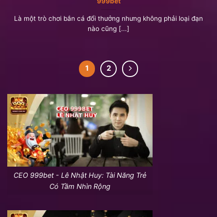
999bet
Là một trò chơi bắn cá đổi thưởng nhưng không phải loại đạn
nào cũng [...]
1
2
CEO 999bet - Lê Nhật Huy: Tài Năng Trẻ
Có Tầm Nhìn Rộng