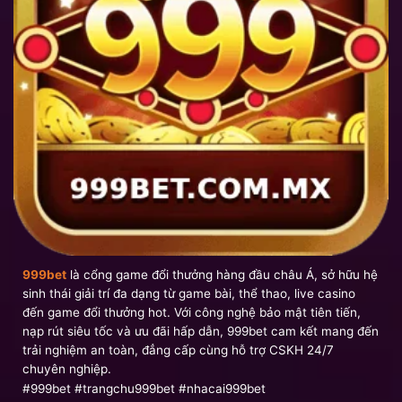
999bet
là cổng game đổi thưởng hàng đầu châu Á, sở hữu hệ
sinh thái giải trí đa dạng từ game bài, thể thao, live casino
đến game đổi thưởng hot. Với công nghệ bảo mật tiên tiến,
nạp rút siêu tốc và ưu đãi hấp dẫn, 999bet cam kết mang đến
trải nghiệm an toàn, đẳng cấp cùng hỗ trợ CSKH 24/7
chuyên nghiệp.
#999bet #trangchu999bet #nhacai999bet