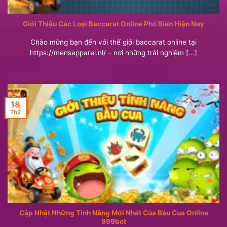
Giới Thiệu Các Loại Baccarat Online Phổ Biến Hiện Nay
Chào mừng bạn đến với thế giới baccarat online tại
https://mensapparel.nl/ – nơi những trải nghiệm [...]
18
Th2
Cập Nhật Những Tính Năng Mới Nhất Của Bầu Cua Online
999bet