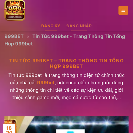
Bỏ
qua
nội
dung
ĐĂNG KÝ
ĐĂNG NHẬP
999BET
»
Tin Tức 999bet - Trang Thông Tin Tổng
Hợp 999bet
TIN TỨC 999BET – TRANG THÔNG TIN TỔNG
HỢP 999BET
Tin tức 999bet là trang thông tin điện tử chính thức
của nhà cái
999bet
, nơi cung cấp cho người dùng
những thông tin chi tiết về các sự kiện ưu đãi, giới
thiệu sảnh game mới, mẹo cá cược từ cao thủ,…
18
Th2