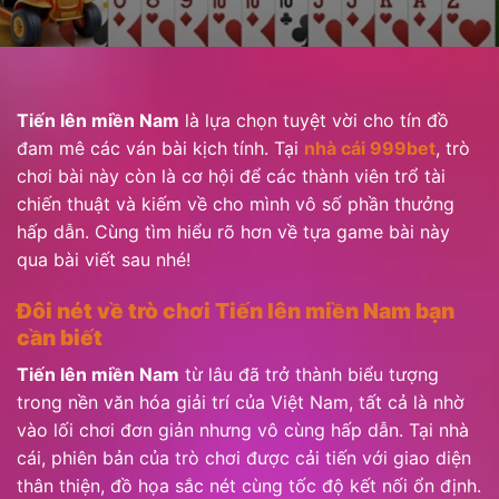
Tiến lên miền Nam
là lựa chọn tuyệt vời cho tín đồ
đam mê các ván bài kịch tính. Tại
nhà cái 999bet
, trò
chơi bài này còn là cơ hội để các thành viên trổ tài
chiến thuật và kiếm về cho mình vô số phần thưởng
hấp dẫn. Cùng tìm hiểu rõ hơn về tựa game bài này
qua bài viết sau nhé!
Đôi nét về trò chơi Tiến lên miền Nam bạn
cần biết
Tiến lên miền Nam
từ lâu đã trở thành biểu tượng
trong nền văn hóa giải trí của Việt Nam, tất cả là nhờ
vào lối chơi đơn giản nhưng vô cùng hấp dẫn. Tại nhà
cái, phiên bản của trò chơi được cải tiến với giao diện
thân thiện, đồ họa sắc nét cùng tốc độ kết nối ổn định.