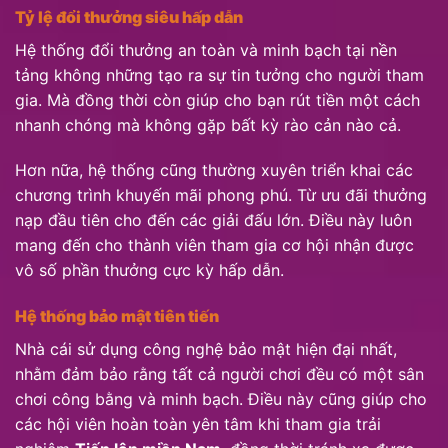
Tỷ lệ đổi thưởng siêu hấp dẫn
Hệ thống đổi thưởng an toàn và minh bạch tại nền
tảng không những tạo ra sự tin tưởng cho người tham
gia. Mà đồng thời còn giúp cho bạn rút tiền một cách
nhanh chóng mà không gặp bất kỳ rào cản nào cả.
Hơn nữa, hệ thống cũng thường xuyên triển khai các
chương trình khuyến mãi phong phú. Từ ưu đãi thưởng
nạp đầu tiên cho đến các giải đấu lớn. Điều này luôn
mang đến cho thành viên tham gia cơ hội nhận được
vô số phần thưởng cực kỳ hấp dẫn.
Hệ thống bảo mật tiên tiến
Nhà cái sử dụng công nghệ bảo mật hiện đại nhất,
nhằm đảm bảo rằng tất cả người chơi đều có một sân
chơi công bằng và minh bạch. Điều này cũng giúp cho
các hội viên hoàn toàn yên tâm khi tham gia trải