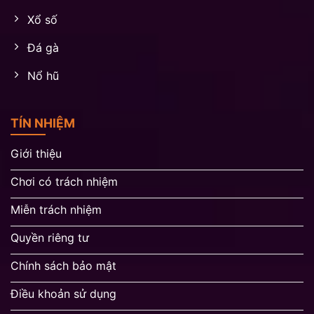
Xổ số
Đá gà
Nổ hũ
TÍN NHIỆM
Giới thiệu
Chơi có trách nhiệm
Miễn trách nhiệm
Quyền riêng tư
Chính sách bảo mật
Điều khoản sử dụng