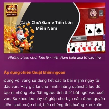
Những bí kíp chơi Tiến lên miền Nam hiệu quả từ cao thủ
Áp dụng chiến thuật khôn ngoan
Đừng vội vàng sử dụng hết các lá bài mạnh ngay từ
đầu ván. Hãy giữ lại cho mình những quânchủ lực để
tạo ra những pha “lật ngược tình thế” bất ngờ vào cuối
ván. Sự khéo léo này sẽ giúp cho bạn nắm được quyền
kiểm soát cuộc chơi, biến những tình huống khó khăn