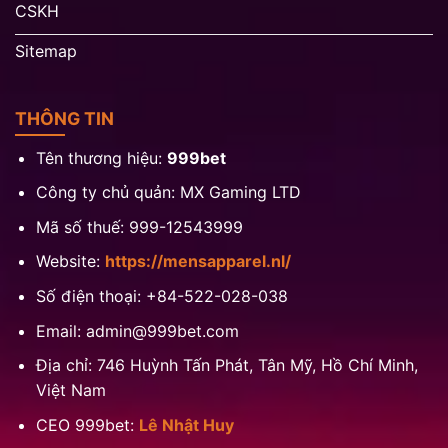
CSKH
Sitemap
THÔNG TIN
Tên thương hiệu:
999bet
Công ty chủ quản: MX Gaming LTD
Mã số thuế: 999-12543999
Website:
https://mensapparel.nl/
Số điện thoại: +84-
522-028-038
Email:
admin@999bet.com
Địa chỉ: 746 Huỳnh Tấn Phát, Tân Mỹ, Hồ Chí Minh,
Việt Nam
CEO 999bet:
Lê Nhật Huy