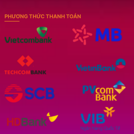
PHƯƠNG THỨC THANH TOÁN