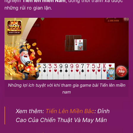
nghiệm
Tiến lên miền Nam
, đồng thời tránh xa được
những rủi ro gian lận.
Những lợi ích tuyệt vời khi tham gia game bài Tiến lên miền
nam
Xem thêm:
Tiến Lên Miền Bắc
: Đỉnh
Cao Của Chiến Thuật Và May Mắn