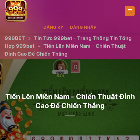
Bỏ
qua
nội
dung
ĐĂNG KÝ
ĐĂNG NHẬP
999BET
»
Tin Tức 999bet - Trang Thông Tin Tổng
Hợp 999bet
»
Tiến Lên Miền Nam – Chiến Thuật
Đỉnh Cao Để Chiến Thắng
Tiến Lên Miền Nam – Chiến Thuật Đỉnh
Cao Để Chiến Thắng