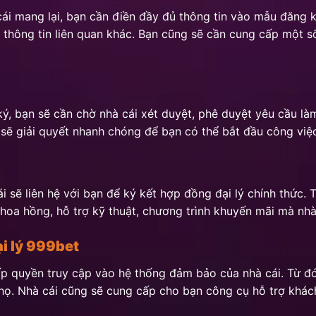
 cái mang lại, bạn cần điền đầy đủ thông tin vào mẫu đăng 
i, thông tin liên quan khác. Bạn cũng sẽ cần cung cấp một s
ý, bạn sẽ cần chờ nhà cái xét duyệt, phê duyệt yêu cầu làm
sẽ giải quyết nhanh chóng để bạn có thể bắt đầu công việc
i sẽ liên hệ với bạn để ký kết hợp đồng đại lý chính thức. 
hoa hồng, hỗ trợ kỹ thuật, chương trình khuyến mãi mà nhà
ại lý 999bet
p quyền truy cập vào hệ thống đảm bảo của nhà cái. Từ đ
 họ. Nhà cái cũng sẽ cung cấp cho bạn công cụ hỗ trợ khác