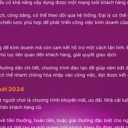
ếu có khả năng xây dựng được một mạng lưới khách hàng r
, công bằng, có thể theo dõi qua hệ thống. Đại lý có thể 
chiến lược phù hợp để phát triển công việc kinh doanh của
 để kinh doanh mà còn cam kết hỗ trợ một cách tận tình. Đ
hủ tục liên quan đến khách hàng, giải quyết giao dịch.
hướng dẫn chi tiết, chương trình đào tạo để giúp nắm bắt đ
 có thể nhanh chóng hòa nhập vào công việc, đạt được kết 
nhất 2024
t người chơi là chương trình khuyến mãi, ưu đãi. Nhà cái 
chân khách hàng cũ.
 tiền thưởng, hoàn tiền, hoặc giải thưởng đặc biệt cho ngư
 cái có thể tạo ra một mạng lưới khách hàng ổn định, phát 