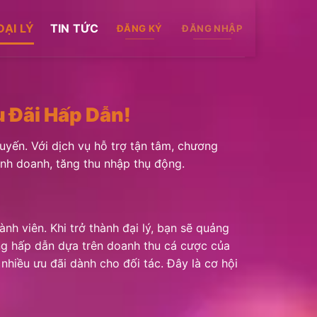
ĐẠI LÝ
TIN TỨC
ĐĂNG KÝ
ĐĂNG NHẬP
u Đãi Hấp Dẫn!
ến. Với dịch vụ hỗ trợ tận tâm, chương
inh doanh, tăng thu nhập thụ động.
ành viên. Khi trở thành đại lý, bạn sẽ quảng
hồng hấp dẫn dựa trên doanh thu cá cược của
nhiều ưu đãi dành cho đối tác. Đây là cơ hội