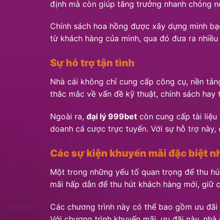
định mà còn giúp tăng trưởng nhanh chóng n
Chính sách hoa hồng được xây dựng minh bạch
từ khách hàng của mình, qua đó đưa ra nhiều 
Sự hỗ trợ tận tình
Nhà cái không chỉ cung cấp công cụ, nền tảng
thắc mắc về vấn đề kỹ thuật, chính sách hay t
Ngoài ra,
đại lý 999bet
còn cung cấp tài liệu 
doanh cá cược trực tuyến. Với sự hỗ trợ này,
Các sự kiện khuyến mãi đặc biệt 
Một trong những yếu tố quan trọng để thu hú
mãi hấp dẫn để thu hút khách hàng mới, giữ 
Các chương trình này có thể bao gồm ưu đãi về
Với chương trình khuyến mãi, ưu đãi này, nhà