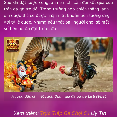
Sau khi đặt cược xong, anh em chỉ cần đợi kết quả của
trận đá gà tre đó. Trong trường hợp chiến thắng, anh
em cược thủ sẽ được nhận một khoản tiền tương ứng
với tỷ lệ cược. Nhưng nếu thất bại, người chơi sẽ mất
số tiền họ đã đặt trước đó.
Hướng dẫn chi tiết cách tham gia đá gà tre tại 999bet
Xem thêm:
Trực Tiếp Gà Chọi C1
Uy Tín