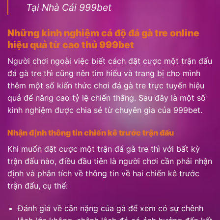
Tại Nhà Cái 999bet
Những kinh nghiệm cá độ đá gà tre online
hiệu quả từ cao thủ 999bet
Người chơi ngoài việc biết cách đặt cược một trận đấu
đá gà tre thì cũng nên tìm hiểu và trang bị cho mình
thêm một số kiến thức chơi đá gà tre trực tuyến hiệu
quả để nâng cao tỷ lệ chiến thắng. Sau đây là một số
kinh nghiệm được chia sẻ từ chuyên gia của 999bet.
Nhận định thông tin chiến kê trước trận đấu
Khi muốn đặt cược một trận đá gà tre thì với bất kỳ
trận đấu nào, điều đầu tiên là người chơi cần phải nhận
định và phân tích về thông tin về hai chiến kê trước
trận đấu, cụ thể:
Đánh giá về cân nặng của gà để xem có sự chênh