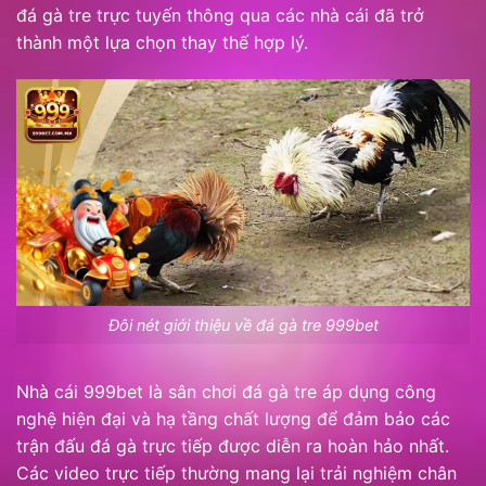
đá gà tre trực tuyến thông qua các nhà cái đã trở
thành một lựa chọn thay thế hợp lý.
Đôi nét giới thiệu về đá gà tre 999bet
Nhà cái 999bet là sân chơi đá gà tre áp dụng công
nghệ hiện đại và hạ tầng chất lượng để đảm bảo các
trận đấu đá gà trực tiếp được diễn ra hoàn hảo nhất.
Các video trực tiếp thường mang lại trải nghiệm chân