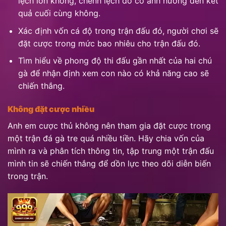
lệch lớn không, chênh lệch đó có ảnh hưởng đến kết
quả cuối cùng không.
Xác định vốn cá độ trong trận đấu đó, người chơi sẽ
đặt cược trong mức bao nhiêu cho trận đấu đó.
Tìm hiểu về phong độ thi đấu gần nhất của hai chú
gà để nhận định xem con nào có khả năng cao sẽ
chiến thắng.
Không đặt cược nhiều
Anh em cược thủ không nên tham gia đặt cược trong
một trận đá gà tre quá nhiều tiền. Hãy chia vốn của
mình ra và phân tích thông tin, tập trung một trận đấu
mình tin sẽ chiến thắng để dồn lực theo dõi diễn biến
trong trận.