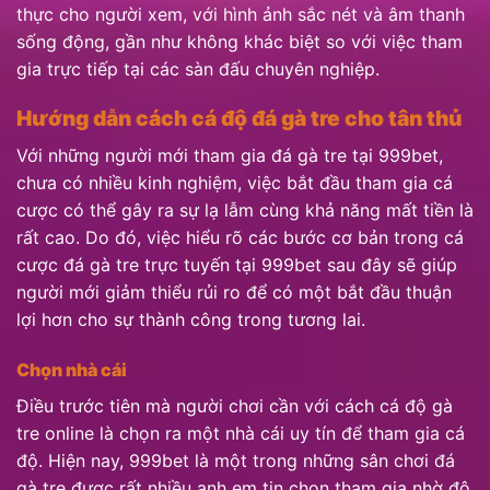
thực cho người xem, với hình ảnh sắc nét và âm thanh
sống động, gần như không khác biệt so với việc tham
gia trực tiếp tại các sàn đấu chuyên nghiệp.
Hướng dẫn cách cá độ đá gà tre cho tân thủ
Với những người mới tham gia đá gà tre tại 999bet,
chưa có nhiều kinh nghiệm, việc bắt đầu tham gia cá
cược có thể gây ra sự lạ lẫm cùng khả năng mất tiền là
rất cao. Do đó, việc hiểu rõ các bước cơ bản trong cá
cược đá gà tre trực tuyến tại 999bet sau đây sẽ giúp
người mới giảm thiểu rủi ro để có một bắt đầu thuận
lợi hơn cho sự thành công trong tương lai.
Chọn nhà cái
Điều trước tiên mà người chơi cần với cách cá độ gà
tre online là chọn ra một nhà cái uy tín để tham gia cá
độ. Hiện nay, 999bet là một trong những sân chơi đá
gà tre được rất nhiều anh em tin chọn tham gia nhờ độ