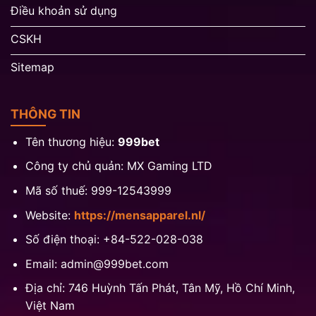
Điều khoản sử dụng
CSKH
Sitemap
THÔNG TIN
Tên thương hiệu:
999bet
Công ty chủ quản: MX Gaming LTD
Mã số thuế: 999-12543999
Website:
https://mensapparel.nl/
Số điện thoại: +84-
522-028-038
Email:
admin@999bet.com
Địa chỉ: 746 Huỳnh Tấn Phát, Tân Mỹ, Hồ Chí Minh,
Việt Nam