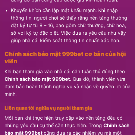
Khuyến khích cần lập mật khẩu mạnh: Khi nhập
thông tin, người chơi sẽ thấy rằng nền tảng thường
đặt ký tự từ 8 – 16, bao gồm chữ thường, chữ hoa,
số với ký tự đặc biệt. Việc đưa ra yêu cầu như vậy
giúp nhà cái kiểm soát thông tin chuẩn xác hơn.
Chính sách bảo mật 999bet cơ bản của hội
viên
Khi bạn tham gia vào nhà cái cần tuân thủ đúng theo
Chính sách bảo mật 999bet
. Qua đó, thành viên vừa
đảm bảo hoàn thành nghĩa vụ và nhận về quyền lợi của
mình.
Liên quan tới nghĩa vụ người tham gia
Mỗi bạn khi thực hiện truy cập vào nền tảng đều có
những yêu cầu cụ thể cần thực hiện. Trong
Chính sách
bảo mật 999bet
cũng đưa ra các nhiệm vụ mà một