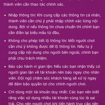
thành viên cần thao tác chính xác.
Nhập thông tin: Khi cung cấp các thông tin cá nhân,
thành viên cần chú ý phải nhập chính xác từng nội
dung. Bởi vì nếu thông tin chưa chuẩn thì chính bạn
cần điền lại biểu mẫu từ đầu.
Không cho phép tiết lộ thông tin: Mỗi người chơi
cần chú ý không được để lộ thông tin. Nếu tự ý
cung cấp nội dung cho người bên ngoài, chính bạn
phải chịu trách nhiệm.
Báo cáo hành vi gian lận: Nếu các bạn nhận thấy có
người gian lận về tài khoản nên báo ngay cho nhân
viên. Đội ngũ chăm sóc khách hàng sẽ xử lý ngay
để đảm bảo quyền lợi cho chính người chơi.
Chỉ dùng một tài khoản duy nhất: Các bạn nên biết
rằng việc sử dụng nhiều tài khoản cùng lúc là sai
trái. Cho nên người chơi khi tiến hành truy cập nên