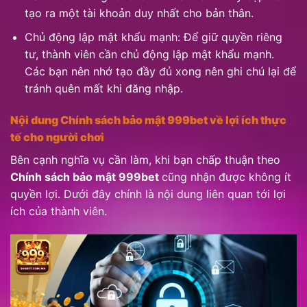
tạo ra một tài khoản duy nhất cho bản thân.
Chủ động lập mật khẩu mạnh: Để giữ quyền riêng
tư, thành viên cần chủ động lập mật khẩu mạnh.
Các bạn nên nhớ tạo đầy đủ xong nên ghi chú lại để
tránh quên mất khi đăng nhập.
Nội dung Chính sách bảo mật 999bet về lợi ích thực
tế cho người chơi
Bên cạnh nghĩa vụ cần làm, khi bạn chấp thuận theo
Chính sách bảo mật 999bet
cũng nhận được không ít
quyền lợi. Dưới đây chính là nội dung liên quan tới lợi
ích của thành viên.