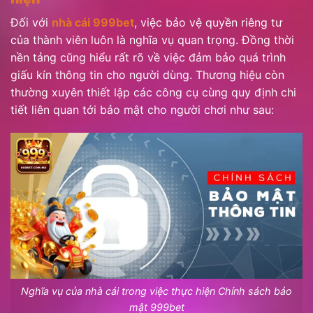
Đối với
nhà cái 999bet
, việc bảo vệ quyền riêng tư
của thành viên luôn là nghĩa vụ quan trọng. Đồng thời
nền tảng cũng hiểu rất rõ về việc đảm bảo quá trình
giấu kín thông tin cho người dùng. Thương hiệu còn
thường xuyên thiết lập các công cụ cùng quy định chi
tiết liên quan tới bảo mật cho người chơi như sau:
Nghĩa vụ của nhà cái trong việc thực hiện Chính sách bảo
mật 999bet