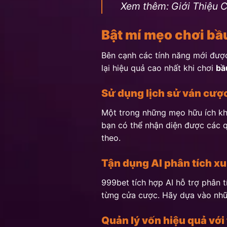
Xem thêm: Giới Thiệu 
Bật mí mẹo chơi bầ
Bên cạnh các tính năng mới đượ
lại hiệu quả cao nhất khi chơi
bầ
Sử dụng lịch sử ván cượ
Một trong những mẹo hữu ích khi
bạn có thể nhận diện được các q
theo.
Tận dụng AI phân tích x
999bet tích hợp AI hỗ trợ phân 
từng cửa cược. Hãy dựa vào nhữn
Quản lý vốn hiệu quả với