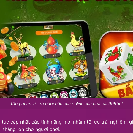
Tổng quan về trò chơi bầu cua online của nhà cái 999bet
 tục cập nhật các tính năng mới nhằm tối ưu trải nghiệm, g
i thắng lớn cho người chơi.