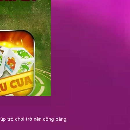
iúp trò chơi trở nên công bằng,