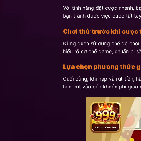
Với tính năng đặt cược nhanh, bạ
bạn tránh được việc cược tất tay
Chơi thử trước khi cược 
Đừng quên sử dụng chế độ chơi t
hiểu rõ cơ chế game, chuẩn bị s
Lựa chọn phương thức gia
Cuối cùng, khi nạp và rút tiền, 
hao hụt vào các khoản phí giao 