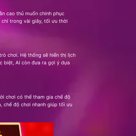
lẫn cao thủ muốn chinh phục
hỉ trong vài giây, tối ưu thời
ò chơi. Hệ thống sẽ hiển thị lịch
 biệt, AI còn đưa ra gợi ý dựa
i chơi có thể tham gia chế độ
, chế độ chơi nhanh giúp tối ưu