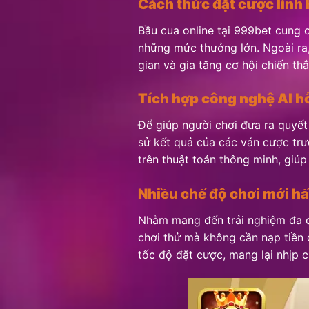
Cách thức đặt cược linh 
Bầu cua online tại 999bet cung
những mức thưởng lớn. Ngoài ra, 
gian và gia tăng cơ hội chiến th
Tích hợp công nghệ AI hỗ
Để giúp người chơi đưa ra quyết 
sử kết quả của các ván cược trư
trên thuật toán thông minh, giúp
Nhiều chế độ chơi mới h
Nhằm mang đến trải nghiệm đa d
chơi thử mà không cần nạp tiền đ
tốc độ đặt cược, mang lại nhịp c