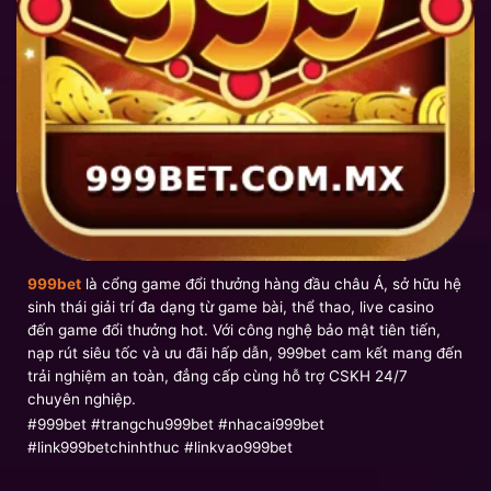
999bet
là cổng game đổi thưởng hàng đầu châu Á, sở hữu hệ
sinh thái giải trí đa dạng từ game bài, thể thao, live casino
đến game đổi thưởng hot. Với công nghệ bảo mật tiên tiến,
nạp rút siêu tốc và ưu đãi hấp dẫn, 999bet cam kết mang đến
trải nghiệm an toàn, đẳng cấp cùng hỗ trợ CSKH 24/7
chuyên nghiệp.
#999bet #trangchu999bet #nhacai999bet
#link999betchinhthuc #linkvao999bet