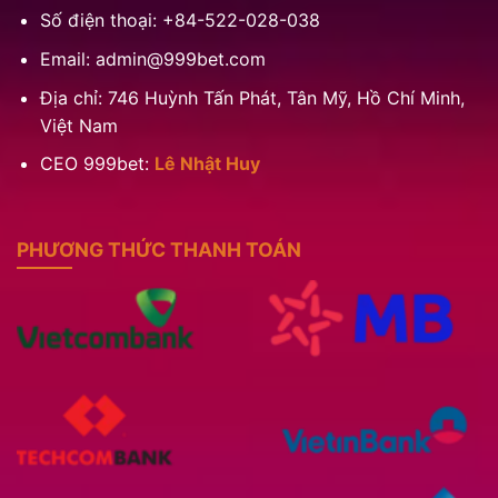
Số điện thoại: +84-
522-028-038
Email:
admin@999bet.com
Địa chỉ: 746 Huỳnh Tấn Phát, Tân Mỹ, Hồ Chí Minh,
Việt Nam
CEO 999bet:
Lê Nhật Huy
PHƯƠNG THỨC THANH TOÁN