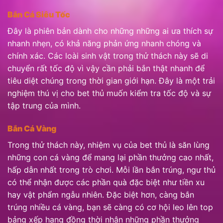
Bắn Cá Siêu Tốc
Đây là phiên bản dành cho những những ai ưa thích sự
nhanh nhẹn, có khả năng phản ứng nhanh chóng và
chính xác. Các loài sinh vật trong thử thách này sẽ di
chuyển rất tốc độ vì vậy cần phải bắn thật nhanh để
tiêu diệt chúng trong thời gian giới hạn. Đây là một trải
nghiệm thú vị cho bet thủ muốn kiểm tra tốc độ và sự
tập trung của mình.
Bắn Cá Vàng
Trong thử thách này, nhiệm vụ của bet thủ là săn lùng
những con cá vàng để mang lại phần thưởng cao nhất,
hấp dẫn nhất trong trò chơi. Mỗi lần bắn trúng, ngư thủ
có thể nhận được các phần quà đặc biệt như tiền xu
hay vật phẩm ngẫu nhiên. Đặc biệt hơn, càng bắn
trúng nhiều cá vàng, bạn sẽ càng có cơ hội leo lên top
bảng xếp hạng đồng thời nhận những phần thưởng