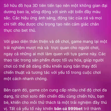
Sở hữu đồ họa 3D tiên tiến tạo nên một không gian đại
dương bao la, sống động với sinh vật biển đầy màu
sắc. Các hiệu ứng ánh sáng, động tác của cá và mọi
chi tiết đều được chú trọng tạo nên cảm giác chân
thực cho bet thủ.
Với giao diện thân thiện và dễ chơi, game mang lại một
trải nghiệm mượt mà và trực quan cho người chơi,
ngay cả những ai mới làm quen với tựa game này. Các
thao tác trong sản phẩm được tối ưu hóa, giúp người
chơi có thể dễ dàng điều khiển súng bắn thay đổi
chiến thuật và tương tác với yếu tố trong cuộc chơi
một cách nhanh chóng.
Bên cạnh đó, game còn cung cấp nhiều chế độ chơi đa
dạng, từ chơi solo đến chiến đấu cùng chiến hữu, bạn
bè, khiến cho mỗi thử thách là một trải nghiệm đầy thú
vị. Tất cả yếu tố này khiến
bắn cá 999bet
trở thành