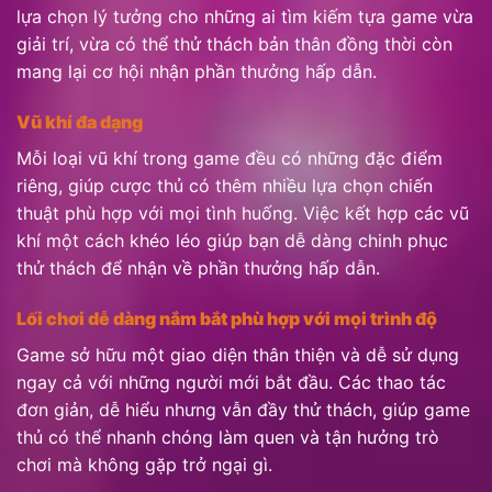
lựa chọn lý tưởng cho những ai tìm kiếm tựa game vừa
giải trí, vừa có thể thử thách bản thân đồng thời còn
mang lại cơ hội nhận phần thưởng hấp dẫn.
Vũ khí đa dạng
Mỗi loại vũ khí trong game đều có những đặc điểm
riêng, giúp cược thủ có thêm nhiều lựa chọn chiến
thuật phù hợp với mọi tình huống. Việc kết hợp các vũ
khí một cách khéo léo giúp bạn dễ dàng chinh phục
thử thách để nhận về phần thưởng hấp dẫn.
Lối chơi dễ dàng nắm bắt phù hợp với mọi trình độ
Game sở hữu một giao diện thân thiện và dễ sử dụng
ngay cả với những người mới bắt đầu. Các thao tác
đơn giản, dễ hiểu nhưng vẫn đầy thử thách, giúp game
thủ có thể nhanh chóng làm quen và tận hưởng trò
chơi mà không gặp trở ngại gì.