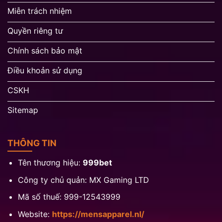
Miễn trách nhiệm
Quyền riêng tư
Chính sách bảo mật
Điều khoản sử dụng
CSKH
Sitemap
THÔNG TIN
Tên thương hiệu:
999bet
Công ty chủ quản: MX Gaming LTD
Mã số thuế: 999-12543999
Website:
https://mensapparel.nl/