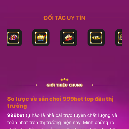
ĐỐI TÁC UY TÍN
Sơ lược về sân chơi 999bet top đầu thị
trường
999bet
tự hào là nhà cái trực tuyến chất lượng và
toàn nhất trên thị trường hiện nay. Minh chứng rõ