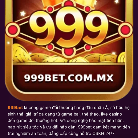
nổi bật khiến cho website trở nên sang trọng và
đẳng cấp.
Nhà cái 999bet cam kết bảo mật an toàn thông tin
người dùng
Thương hiệu cam kết bảo mật thông tin cá nhân
thành viên triệt để và luôn ở trong trạng thái an
toàn nhất. Chứng minh cho lời hứa này, nhà cái đã
công khai sử dụng công nghệ mã hóa SSL 128 bit
tiên tiến cùng mã xác thực 2 lớp. Đảm bảo thách
thức mọi hacker tài giỏi mà không thể truy cập
đánh cắp dữ liệu.
Chưa dừng lại ở đó,
999bet
cũng
cam kết không tiết lộ bất kỳ thông tin cá nhân của
người dùng nào cho bên thứ 3 khi chưa có sự đồng
999bet
là cổng game đổi thưởng hàng đầu châu Á, sở hữu hệ
ý. Tuy nhiên nhằm củng cố thêm hàng rào bảo mật,
sinh thái giải trí đa dạng từ game bài, thể thao, live casino
mỗi bet thủ phải tự giác không tiết lộ tài khoản của
đến game đổi thưởng hot. Với công nghệ bảo mật tiên tiến,
nạp rút siêu tốc và ưu đãi hấp dẫn, 999bet cam kết mang đến
mình cho bạn bè/người thân.
trải nghiệm an toàn, đẳng cấp cùng hỗ trợ CSKH 24/7