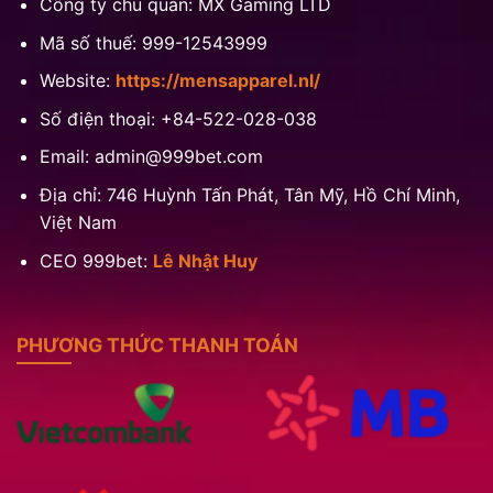
Công ty chủ quản: MX Gaming LTD
mang về doanh thu khủng nhất với số lượng thành
Mã số thuế: 999-12543999
viên tham gia cực lớn. Bởi lẽ khi truy cập, bạn có
thể thỏa sức khám phá đa dạng bộ môn Sports
Website:
https://mensapparel.nl/
khác nhau từ bóng đá, bóng rổ, bóng chuyền, cầu
Số điện thoại: +84-
522-028-038
lông, đua ngựa,…
Mọi người có thể tự do tham gia
Email:
admin@999bet.com
đặt cược vào đa dạng các trận đấu khác nhau trong
thời gian mà nhà cái đang phát sóng. Đặc biệt,
Địa chỉ: 746 Huỳnh Tấn Phát, Tân Mỹ, Hồ Chí Minh,
thương hiệu cũng mang đến nhiều sự kiện thể thao
Việt Nam
lớn nhỏ khác trên toàn cầu. Từ giải vô địch quốc gia
CEO 999bet:
Lê Nhật Huy
hay cấp quốc tế, câu lạc bộ,… đảm bảo mang đến
cho dân cá độ trải nghiệm đặt cược mới mẻ mà
không bỏ lỡ sự kiện nào.
PHƯƠNG THỨC THANH TOÁN