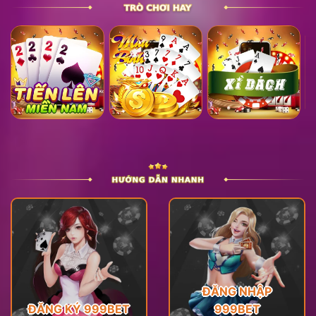
Đôi nét về nhà cái uy tín hàng đầu Châu Á – 999bet
Ưu điểm của nhà cái 999bet so
với đơn vị giải trí online khác
Nhà cái 999bet
tuy là một thương hiệu giải trí tuy
mới thành lập không lâu nhưng nhờ vào nhiều yếu tố
khác biệt đã thu hút rất nhiều cược thủ tham gia.
Ngay trong bài viết hôm nay, chúng tôi sẽ đề cập
đến vài tiện ích hot để bạn hiểu rõ hơn về nền tảng
giải trí uy tín. Cụ thể:
ĐĂNG NHẬP
ĐĂNG KÝ 999BET
999BET