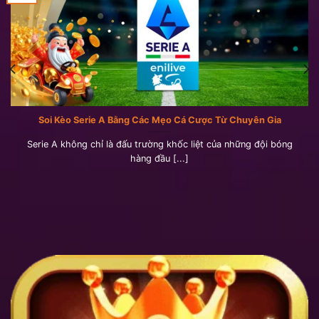
Bộ phận CSKH 24/7 luôn sẵn sàng phục vụ người chơi
999bet
Soi Kèo Serie A Bằng Các Mẹo Cá Cược Từ Chuyên Gia
Website 999bet bắt mắt
Serie A không chỉ là đấu trường khốc liệt của những đội bóng
Giao diện trang chủ của nhà cái được thiết kế vô
hàng đầu [...]
cùng thân thiện, đảm bảo dễ dàng sử dụng cho cả
người mới tham gia lần đầu. Điều này góp phần giúp
quá trình đặt cược trở nên thuận tiện và nhanh
chóng hơn.
Đảm bảo nếu bạn là tay mơ lần đầu truy
cập và biết đến nhà cái thì cũng không cần quá lo
lắng. Từng chủ đề được thương hiệu sắp xếp logic,
điều hướng ngay đến các chuyên mục thành viên
cần. Ngoài ra, nhờ sự kết hợp hoàn hảo của 2 tone
màu xanh xám, điểm một chút chi tiết vàng trắng